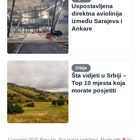
Uspostavljena
direktna aviolinija
između Sarajeva i
Ankare
Srbija
Šta vidjeti u Srbiji –
Top 10 mjesta koja
morate posjetiti
Copyright 2025 Putuj.ba. Sva prava zadržana. Made with
❤
by