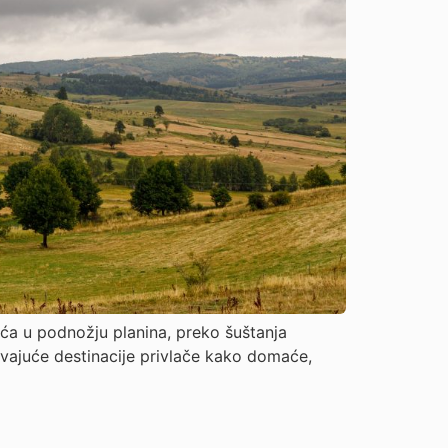
eća u podnožju planina, preko šuštanja
avajuće destinacije privlače kako domaće,