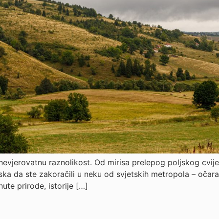
nevjerovatnu raznolikost. Od mirisa prelepog poljskog cvij
ska da ste zakoračili u neku od svjetskih metropola – očar
knute prirode, istorije […]