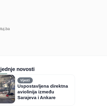
utuj.ba
jednje novosti
Vijesti
Uspostavljena direktna
aviolinija između
Sarajeva i Ankare