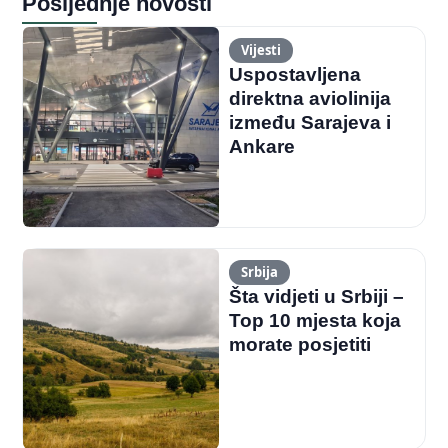
Posljednje novosti
Vijesti
Uspostavljena
direktna aviolinija
između Sarajeva i
Ankare
Srbija
Šta vidjeti u Srbiji –
Top 10 mjesta koja
morate posjetiti