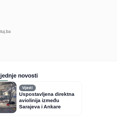
utuj.ba
jednje novosti
Vijesti
Uspostavljena direktna
aviolinija između
Sarajeva i Ankare