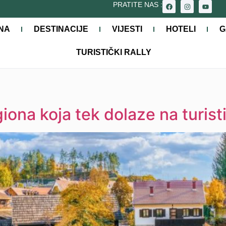
PRATITE NAS :
NA
DESTINACIJE
VIJESTI
HOTELI
G
TURISTIČKI RALLY
iona koja tek dolaze na turis