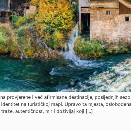
a provjerene i već afirmisane destinacije, posljednjih sez
identitet na turističkoj mapi. Upravo ta mjesta, oslobođena
raže, autentičnost, mir i doživljaj koji […]