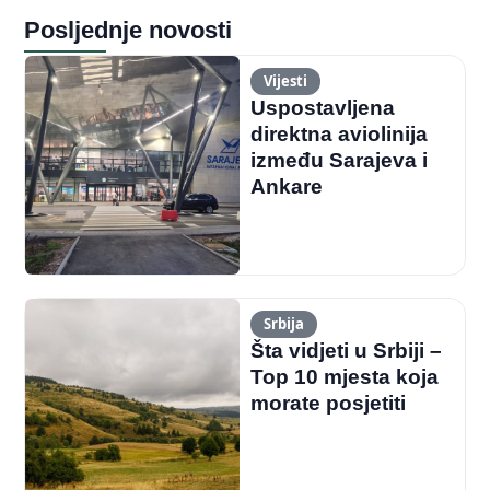
Posljednje novosti
Vijesti
Uspostavljena
direktna aviolinija
između Sarajeva i
Ankare
Srbija
Šta vidjeti u Srbiji –
Top 10 mjesta koja
morate posjetiti