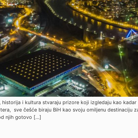
historija i kultura stvaraju prizore koji izgledaju kao kada
era, sve češće biraju BiH kao svoju omiljenu destinaciju za
od njih gotovo […]