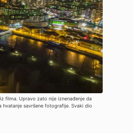
r iz filma. Upravo zato nije iznenađenje da
 hvatanje savršene fotografije. Svaki dio