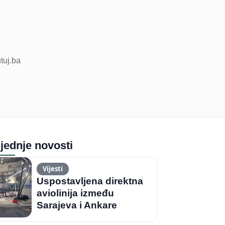
utuj.ba
jednje novosti
Vijesti
Uspostavljena direktna
aviolinija između
Sarajeva i Ankare