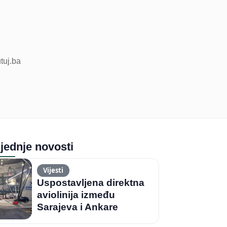
utuj.ba
jednje novosti
Vijesti
Uspostavljena direktna
aviolinija između
Sarajeva i Ankare