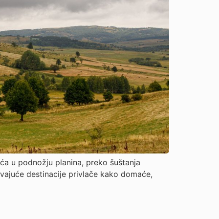
eća u podnožju planina, preko šuštanja
avajuće destinacije privlače kako domaće,