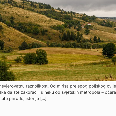
nevjerovatnu raznolikost. Od mirisa prelepog poljskog cvij
ska da ste zakoračili u neku od svjetskih metropola – očar
knute prirode, istorije […]