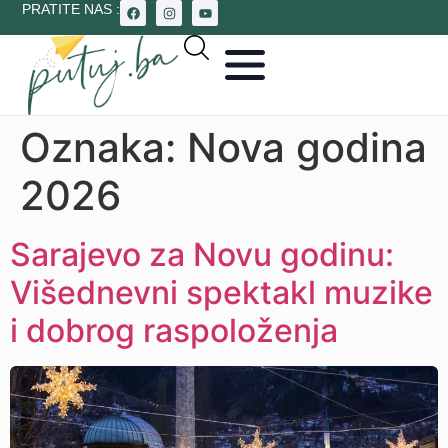
PRATITE NAS :
Oznaka:
Nova godina
2026
Sarajevo za Novu godinu:
Višednevni spektakl muzike
i dobrog raspoloženja