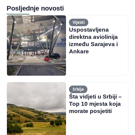
Posljednje novosti
Vijesti
Uspostavljena
direktna aviolinija
između Sarajeva i
Ankare
Srbija
Šta vidjeti u Srbiji –
Top 10 mjesta koja
morate posjetiti