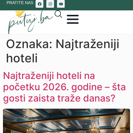
PRATITE NAS :
Oznaka:
Najtraženiji
hoteli
Najtraženiji hoteli na
početku 2026. godine – šta
gosti zaista traže danas?