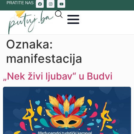
PRATITE NAS :
Oznaka:
manifestacija
„Nek živi ljubav“ u Budvi