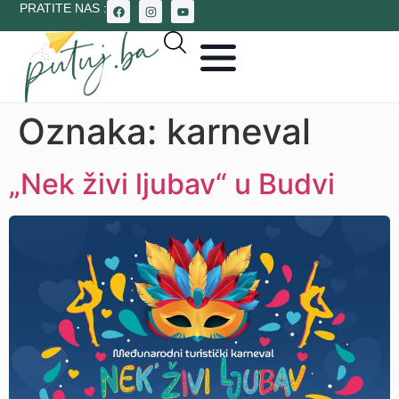
PRATITE NAS :
Oznaka:
karneval
„Nek živi ljubav“ u Budvi