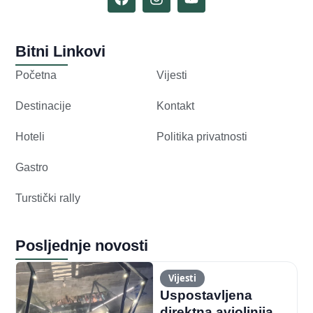
Bitni Linkovi
Početna
Vijesti
Destinacije
Kontakt
Hoteli
Politika privatnosti
Gastro
Turstički rally
Posljednje novosti
Vijesti
Uspostavljena
direktna aviolinija