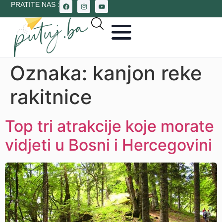
PRATITE NAS :
Oznaka:
kanjon reke
rakitnice
Top tri atrakcije koje morate
vidjeti u Bosni i Hercegovini