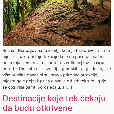
Bosna i Hercegovina je zemlja koju je teško svesti na tri
mjesta. Ipak, postoje lokacije koje na poseban način
pokazuju njenu divlju ljepotu, raznolik pejzaž i snagu
prirode. Umjesto najpoznatijih gradskih razglednica, sve
više putnika danas bira upravo prirodne atrakcije,
mjesta gdje pejzaž priča glasnije od arhitekture i gdje
se doživljaj pamti po osjećaju, a […]
Destinacije koje tek čekaju
da budu otkrivene