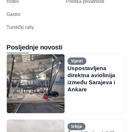
Hoteli
Politika privatnosti
Gastro
Turstički rally
Posljednje novosti
Vijesti
Uspostavljena
direktna aviolinija
između Sarajeva i
Ankare
Srbija