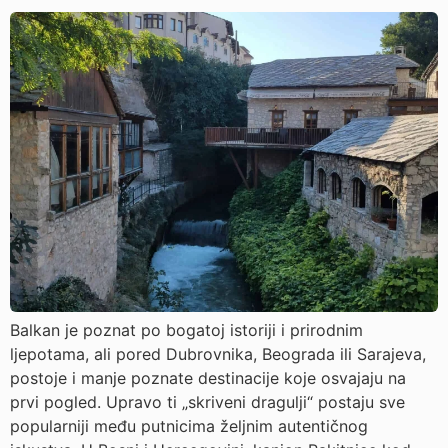
Balkan je poznat po bogatoj istoriji i prirodnim
ljepotama, ali pored Dubrovnika, Beograda ili Sarajeva,
postoje i manje poznate destinacije koje osvajaju na
prvi pogled. Upravo ti „skriveni dragulji“ postaju sve
popularniji među putnicima željnim autentičnog