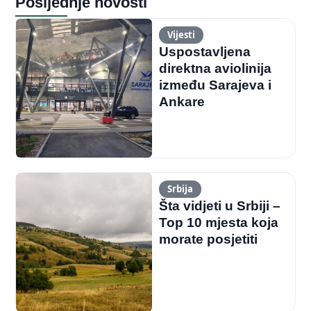
Posljednje novosti
Vijesti
Uspostavljena
direktna aviolinija
između Sarajeva i
Ankare
Srbija
Šta vidjeti u Srbiji –
Top 10 mjesta koja
morate posjetiti