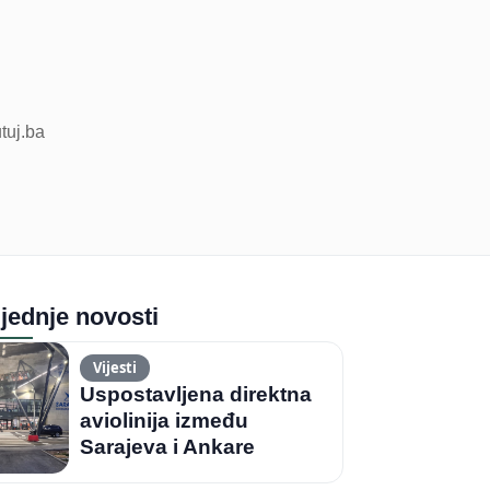
utuj.ba
jednje novosti
Vijesti
Uspostavljena direktna
aviolinija između
Sarajeva i Ankare