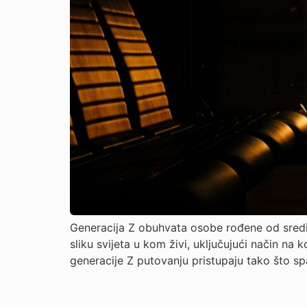
Generacija Z obuhvata osobe rođene od sredi
sliku svijeta u kom živi, uključujući način na 
generacije Z putovanju pristupaju tako što spa