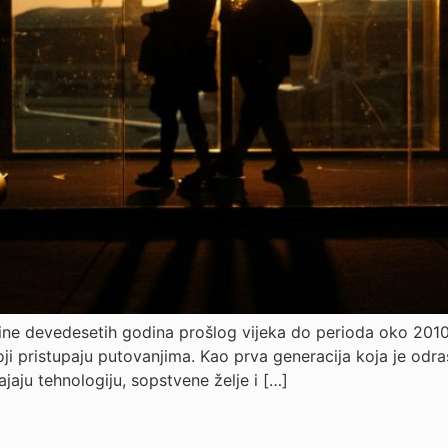
ne devedesetih godina prošlog vijeka do perioda oko 2010.
koji pristupaju putovanjima. Kao prva generacija koja je odra
jaju tehnologiju, sopstvene želje i […]