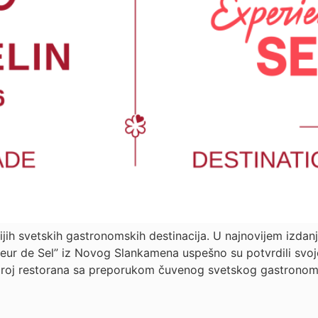
nijih svetskih gastronomskih destinacija. U najnovijem izda
leur de Sel” iz Novog Slankamena uspešno su potvrdili svoj
 broj restorana sa preporukom čuvenog svetskog gastrono