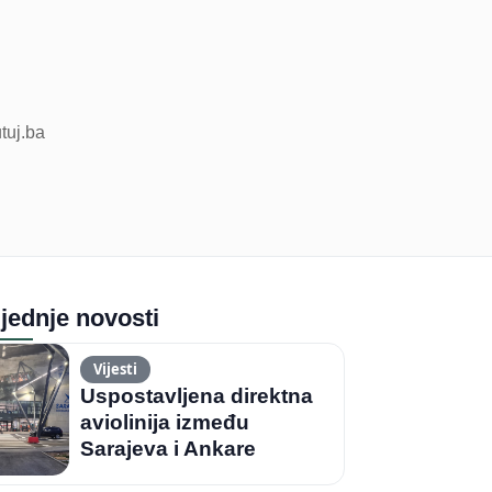
utuj.ba
jednje novosti
Vijesti
Uspostavljena direktna
aviolinija između
Sarajeva i Ankare