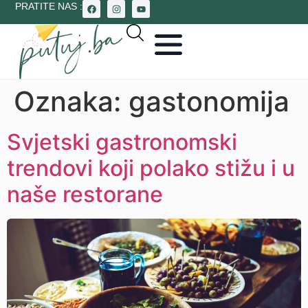
PRATITE NAS :
Oznaka:
gastonomija
Svjetski gastronomski
trendovi koji polako stižu i u
naše restorane