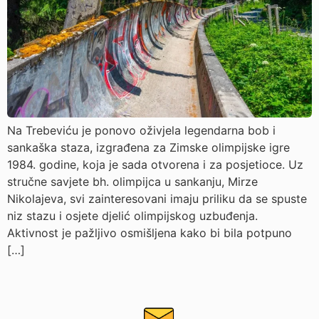
Na Trebeviću je ponovo oživjela legendarna bob i
sankaška staza, izgrađena za Zimske olimpijske igre
1984. godine, koja je sada otvorena i za posjetioce. Uz
stručne savjete bh. olimpijca u sankanju, Mirze
Nikolajeva, svi zainteresovani imaju priliku da se spuste
niz stazu i osjete djelić olimpijskog uzbuđenja.
Aktivnost je pažljivo osmišljena kako bi bila potpuno
[…]