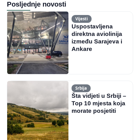
Posljednje novosti
Vijesti
Uspostavljena
direktna aviolinija
između Sarajeva i
Ankare
Srbija
Šta vidjeti u Srbiji –
Top 10 mjesta koja
morate posjetiti