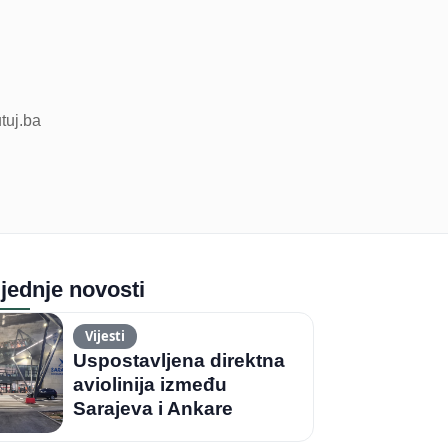
utuj.ba
jednje novosti
Vijesti
Uspostavljena direktna
aviolinija između
Sarajeva i Ankare