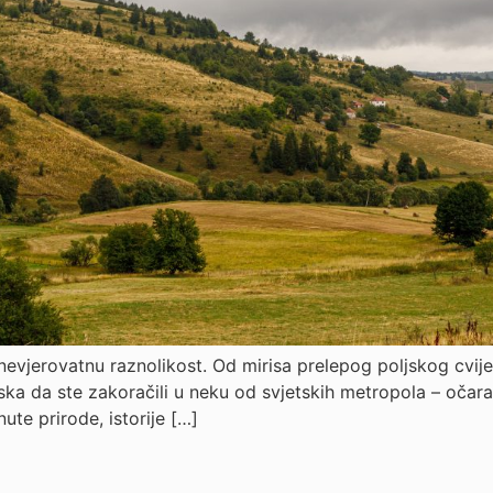
nevjerovatnu raznolikost. Od mirisa prelepog poljskog cvij
ska da ste zakoračili u neku od svjetskih metropola – očar
knute prirode, istorije […]