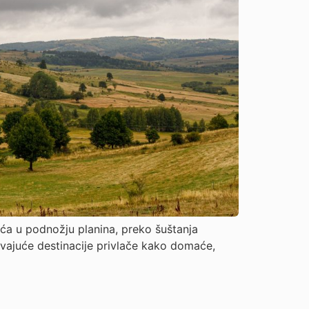
eća u podnožju planina, preko šuštanja
avajuće destinacije privlače kako domaće,