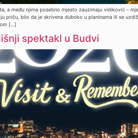
ta, a među njima posebno mjesto zauzimaju vidikovci – mjes
 priču, bilo da je skrivena duboko u planinama ili se uzdi
dom […]
nji spektakl u Budvi