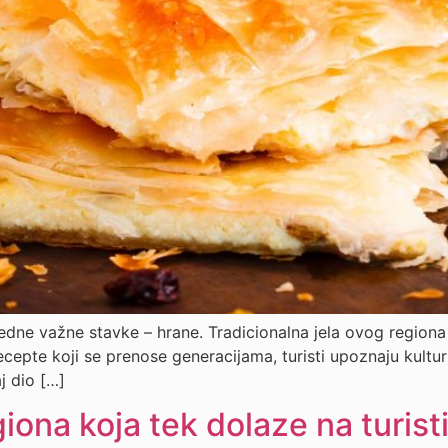
jedne važne stavke – hrane. Tradicionalna jela ovog regiona
ecepte koji se prenose generacijama, turisti upoznaju kultur
j dio […]
iona koja tek dolaze na turis