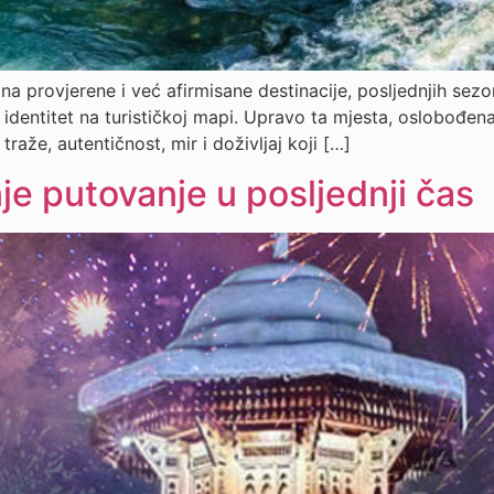
a provjerene i već afirmisane destinacije, posljednjih sez
identitet na turističkoj mapi. Upravo ta mjesta, oslobođena
raže, autentičnost, mir i doživljaj koji […]
je putovanje u posljednji čas