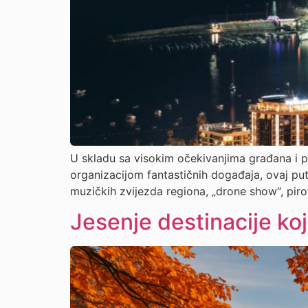
U skladu sa visokim očekivanjima građana i po
organizacijom fantastičnih događaja, ovaj pu
muzičkih zvijezda regiona, „drone show“, pir
Jesenje destinacije koj