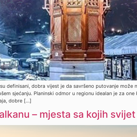
isu definisani, dobra vijest je da savršeno putovanje može 
pšem sjećanju. Planinski odmor u regionu idealan je za one k
aja, dobre […]
lkanu – mjesta sa kojih svijet