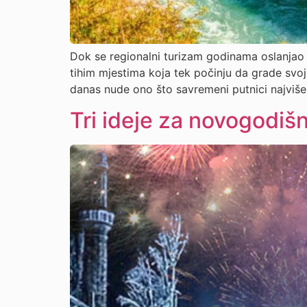
Dok se regionalni turizam godinama oslanjao n
tihim mjestima koja tek počinju da grade svoj 
danas nude ono što savremeni putnici najviše t
Tri ideje za novogodišn