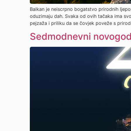
Balkan je neiscrpno bogatstvo prirodnih ljepo
oduzimaju dah. Svaka od ovih tačaka ima svoju
pejzaža i priliku da se čovjek poveže s priro
Sedmodnevni novogodiš