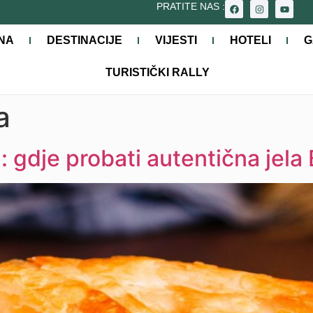
PRATITE NAS :
NA
DESTINACIJE
VIJESTI
HOTELI
G
TURISTIČKI RALLY
a
: gdje probati autentična jela