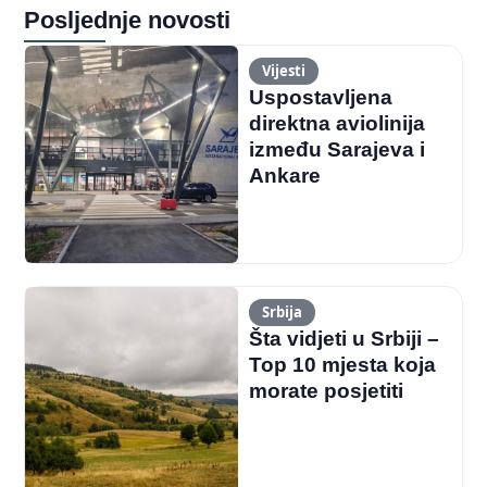
Posljednje novosti
Vijesti
Uspostavljena
direktna aviolinija
između Sarajeva i
Ankare
Srbija
Šta vidjeti u Srbiji –
Top 10 mjesta koja
morate posjetiti