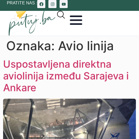
PRATITE NAS :
Oznaka:
Avio linija
Uspostavljena direktna
aviolinija između Sarajeva i
Ankare