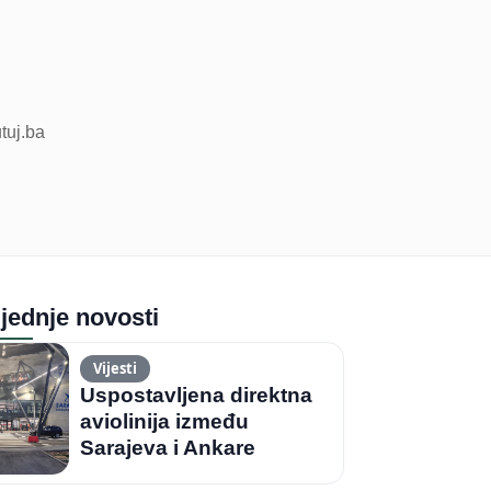
utuj.ba
jednje novosti
Vijesti
Uspostavljena direktna
aviolinija između
Sarajeva i Ankare