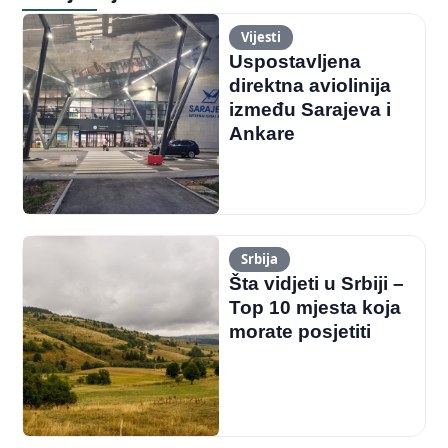
Vijesti
Uspostavljena
direktna aviolinija
između Sarajeva i
Ankare
Srbija
Šta vidjeti u Srbiji –
Top 10 mjesta koja
morate posjetiti