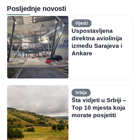
Posljednje novosti
Vijesti
Uspostavljena
direktna aviolinija
između Sarajeva i
Ankare
Srbija
Šta vidjeti u Srbiji –
Top 10 mjesta koja
morate posjetiti