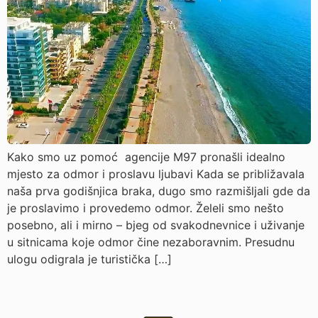
Kako smo uz pomoć agencije M97 pronašli idealno
mjesto za odmor i proslavu ljubavi Kada se približavala
naša prva godišnjica braka, dugo smo razmišljali gde da
je proslavimo i provedemo odmor. Želeli smo nešto
posebno, ali i mirno – bjeg od svakodnevnice i uživanje
u sitnicama koje odmor čine nezaboravnim. Presudnu
ulogu odigrala je turistička […]