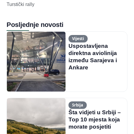
Turstički rally
Posljednje novosti
Vijesti
Uspostavljena
direktna aviolinija
između Sarajeva i
Ankare
Srbija
Šta vidjeti u Srbiji –
Top 10 mjesta koja
morate posjetiti