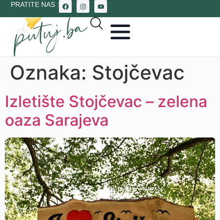
PRATITE NAS :
Oznaka:
Stojčevac
Izletište Stojčevac – zelena
oaza Sarajeva