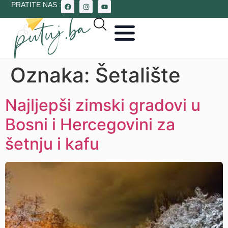
PRATITE NAS :
Oznaka:
Šetalište
Najljepši zimski gradovi u
Bosni i Hercegovini za
šetnju i kafu