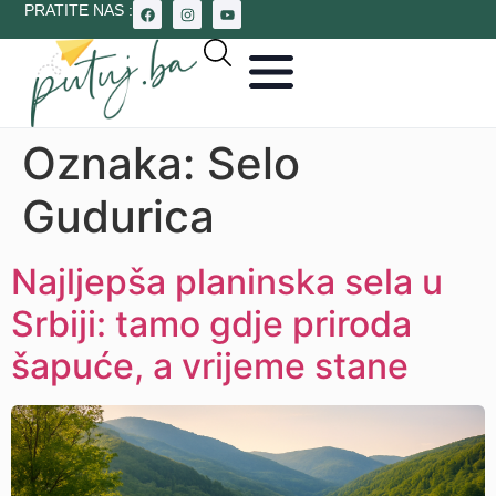
PRATITE NAS :
Oznaka:
Selo
Gudurica
Najljepša planinska sela u
Srbiji: tamo gdje priroda
šapuće, a vrijeme stane