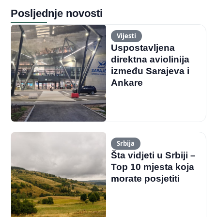
Posljednje novosti
Vijesti
Uspostavljena
direktna aviolinija
između Sarajeva i
Ankare
Srbija
Šta vidjeti u Srbiji –
Top 10 mjesta koja
morate posjetiti