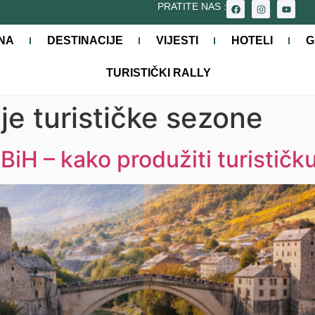
PRATITE NAS :
NA
DESTINACIJE
VIJESTI
HOTELI
G
TURISTIČKI RALLY
e turističke sezone
BiH – kako produžiti turistič