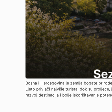
Bosna i Hercegovina je zemlja bogate prirode,
Ljeto privlači najviše turista, dok su proljeće
razvoj destinacija i bolje iskorištavanje pote