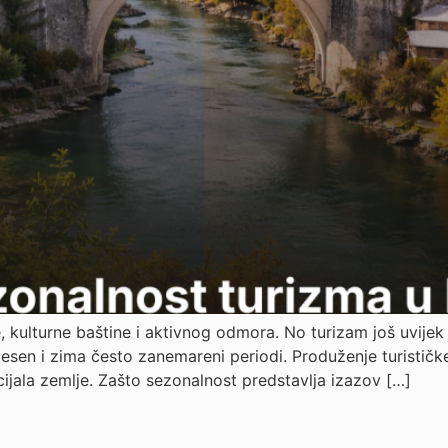
 kulturne baštine i aktivnog odmora. No turizam još uvijek 
, jesen i zima često zanemareni periodi. Produženje turističke
ncijala zemlje. Zašto sezonalnost predstavlja izazov […]