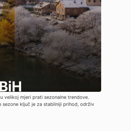
u velikoj mjeri prati sezonalne trendove.
 sezone ključ je za stabilniji prihod, održiv