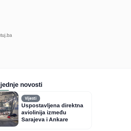
utuj.ba
jednje novosti
Vijesti
Uspostavljena direktna
aviolinija između
Sarajeva i Ankare