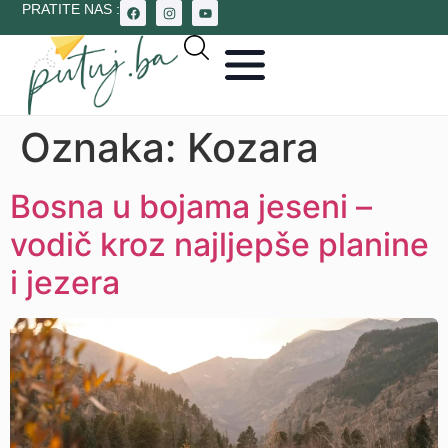
PRATITE NAS :
Oznaka:
Kozara
Bosna u bojama jeseni –
vodič kroz najljepše planine
i jezera