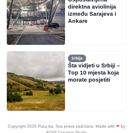
direktna aviolinija
između Sarajeva i
Ankare
Srbija
Šta vidjeti u Srbiji –
Top 10 mjesta koja
morate posjetiti
Copyright 2025 Putuj.ba. Sva prava zadržana. Made with
❤
by
ACKE Creative Studio