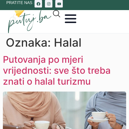
PRATITE NAS :
Oznaka:
Halal
Putovanja po mjeri
vrijednosti: sve što treba
znati o halal turizmu