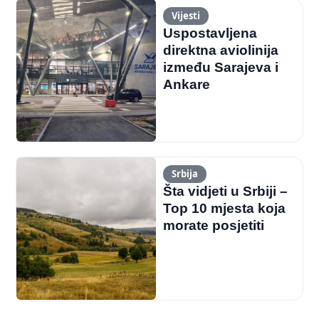
Vijesti
Uspostavljena
direktna aviolinija
između Sarajeva i
Ankare
Srbija
Šta vidjeti u Srbiji –
Top 10 mjesta koja
morate posjetiti