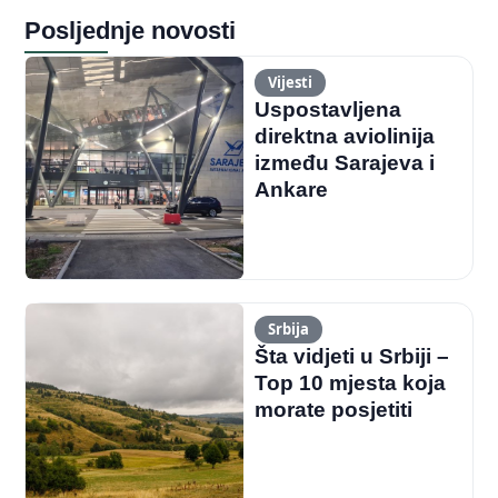
Posljednje novosti
Vijesti
Uspostavljena
direktna aviolinija
između Sarajeva i
Ankare
Srbija
Šta vidjeti u Srbiji –
Top 10 mjesta koja
morate posjetiti