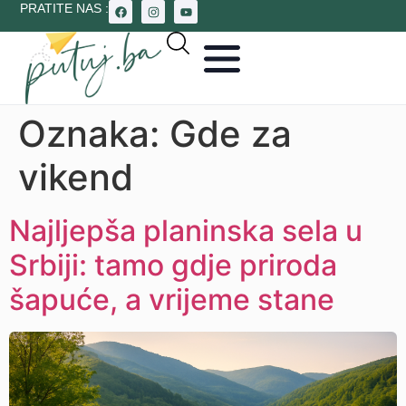
PRATITE NAS :
Oznaka:
Gde za
vikend
Najljepša planinska sela u
Srbiji: tamo gdje priroda
šapuće, a vrijeme stane