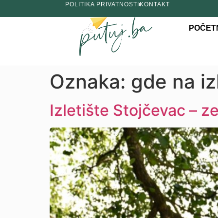
POLITIKA PRIVATNOSTI
KONTAKT
POČET
Oznaka:
gde na iz
Izletište Stojčevac – z