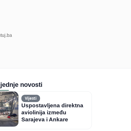
utuj.ba
jednje novosti
Vijesti
Uspostavljena direktna
aviolinija između
Sarajeva i Ankare