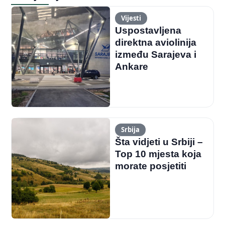
Vijesti
Uspostavljena
direktna aviolinija
između Sarajeva i
Ankare
Srbija
Šta vidjeti u Srbiji –
Top 10 mjesta koja
morate posjetiti