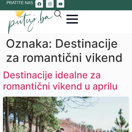
PRATITE NAS :
Oznaka:
Destinacije
za romantični vikend
Destinacije idealne za
romantični vikend u aprilu